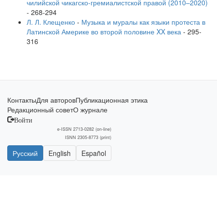
чилийской чикагско-гремиалистской правой (2010–2020)
-
268-294
Л. Л. Клещенко
-
Музыка и муралы как языки протеста в
Латинской Америке во второй половине XX века
-
295-
316
Контакты
Для авторов
Публикационная этика
Редакционный совет
О журнале
Войти
e-ISSN 2713-0282 (on-line)
ISNN 2305-8773 (print)
Русский
English
Español