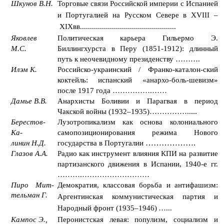
Шкунов В.Н.
Торговые связи Российской империи с Испанией
и Португалией на Русском Севере в
XVIII
–
XIX
вв
.
..............................................
.
Яковлев
Политическая карьера Гильермо Э.
М.С.
Биллингхурста в Перу (1851-1912): длинный
путь к неочевидному президенству ……
….
Илэм К.
Российско-украинский / Франко-каталон-ский
коктейль: испанский «анархо-боль-шевизм»
после 1917 года
…………….……
Дамье В.В.
Анархисты Боливии и Парагвая в период
...
Чакской войны
(1932
–
1935)
……………..
Берестов-
Лузотропикализм как основа колониального
Ка-
самопозиционирования режима Нового
……………….
линин
Н.Д.
государства в Португалии
Глазов А.А.
Радио как инструмент влияния КПИ на развитие
партизанского движения в Испании, 1940-е гг.
……….………………………
Пиро Мит
-
Демократия, классовая борьба и антифашизм:
тельман Г.
Аргентинская коммунистическая партия и
Народный фронт (1935–1946)
…...
Кампос Э.,
Перонистская левая: популизм, социализм и