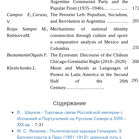
Argentine Communist Party and the
Popular Front (1935–1946)…
…………
1
7
Campos
E
.
,
Caruso,
The Peronist Left: Populism, Socialism,
and Revolution in Argentina
…………
..
2
0
V
.
Rojas Samper M.,
Mechanisms of national identity
RubtsovaM.
construction through culture and sport:
a comparative analysis of Mexico and
2
3
Colombia
…………………………………….
Bustamante
Olgu
í
n
F
.
The Economic Discourse of the Chilean
Chicago-Gremialist Right (2010–2020)
26
8
Kleshchenko
L
.
Music and Murals as Languages of
Protest in Latin America in the Second
295
Half of the 20th
Century
…………………….
Содержание
В. . Шкунов
-
Торговые связи Российской империи с
Испанией и Португалией на Русском Севере в XVIII –
XIX вв.
-
7-31
М. С. Яковлев
-
Политическая карьера Гильермо Э.
Биллингхурста в Перу (1851-1912): длинный путь к