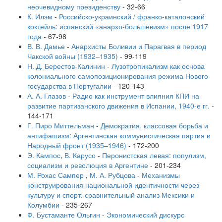
неочевидному президенству
-
32-66
К. Илэм
-
Российско-украинский / франко-каталонский
коктейль: испанский «анархо-большевизм» после 1917
года
-
67-98
В. В. Дамье
-
Анархисты Боливии и Парагвая в период
Чакской войны (1932–1935)
-
99-119
Н. Д. Берестов-Калинин
-
Лузотропикализм как основа
колониального самопозиционирования режима Нового
государства в Португалии
-
120-143
А. А. Глазов
-
Радио как инструмент влияния КПИ на
развитие партизанского движения в Испании, 1940-е гг.
-
144-171
Г. Пиро Миттельман
-
Демократия, классовая борьба и
антифашизм: Аргентинская коммунистическая партия и
Народный фронт (1935–1946)
-
172-200
Э. Кампос
,
В. Карусо
-
Перонистская левая: популизм,
социализм и революция в Аргентине
-
201-234
М. Рохас Сампер
,
М. А. Рубцова
-
Механизмы
конструирования национальной идентичности через
культуру и спорт: сравнительный анализ Мексики и
Колумбии
-
235-267
Ф. Бустаманте Ольгин
-
Экономический дискурс