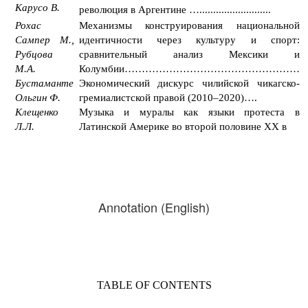
Карусо В.
революция в Аргентине …..........................
Рохас
Механизмы конструирования национальной
Сампер М.,
идентичности через культуру и спорт:
Рубцова
сравнительный анализ Мексики и
М.А.
Колумбии
……………………………………………
Бустаманте
Экономический дискурс чилийской чикагско-
Ольгин Ф.
гремиалистской правой (2010–2020)….
Клещенко
Музыка и муралы как языки протеста в
Л.Л.
Латинской Америке во второй половине XX в
Annotation (English)
TABLE OF CONTENTS