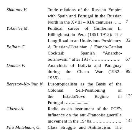
Shkunov
V
.
Trade relations of the Russian Empire
with Spain and Portugal in the Russian
7
North in the XVIII – XIX centuries
…
...
Yakovlev
M.
Political career of G
uillermo
E.
Billinghurst in Peru (1851-1912): The
32
Long Road to an Unobvious Presidency
Ealham
C
.
A
Russian-Ukrainian / Franco-Catalan
Cocktail: Spanish “Anarcho-
bolshevism” after 1917
…………….
…
.
6
7
Damier
V
.
Anarchists of Bolivia and Paraguay
99
during the Chaco War (1932–
1935) ………
Berestov-Ka
-
linin N
.
Lusotropicalism as the Basis of the
Colonial Self-Positioning of
1
2
the
Estado
Novo
Regime in
Portugal
……
..............
Glazov
A
.
Radio as an instrument of the PCE's
influence on the anti-Francoist guerrilla
14
movement in the 1940s
…….
…………
..
Piro Mittelman, G.
Class Struggle and Antifascism: The