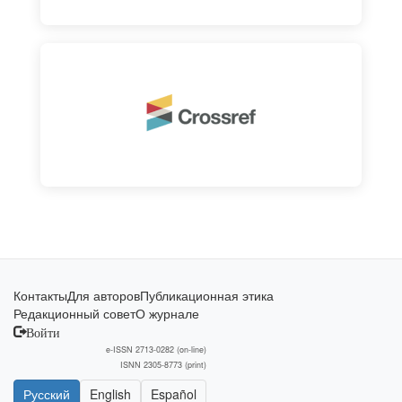
Контакты
Для авторов
Публикационная этика
Редакционный совет
О журнале
Войти
e-ISSN 2713-0282 (on-line)
ISNN 2305-8773 (print)
Русский
English
Español