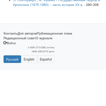
Аргентине (1975-1983) – часть истории ХХ в.
-
280-308
Контакты
Для авторов
Публикационная этика
Редакционный совет
О журнале
Войти
e-ISSN 2713-0282 (on-line)
ISNN 2305-8773 (print)
Русский
English
Español