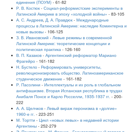
единения (ПОУМ)
-
61-82
Р. В. Костюк
-
Социал-реформистские эксперименты в
Латинской Америке в эпоху «холодной войны»
-
83-105
А. С. Андреев
,
Д. А. Правдюк
-
Международные
процессы в Латинской Америке: наследие Коминтерна и
новые вызовы
-
106-125
З. В. Ивановский
-
Левые режимы в современной
Латинской Америке: теоретические концепции и
политическая практика
-
126-160
В. П. Казаков
-
Аргентинский реформатор Мариано
Фрагейро
-
161-182
Н. Бустело
-
Реформировать университеты,
революционизировать общество. Латиноамериканское
студенческое движение
-
161-182
Р. Пасолини
-
Интеллектуалы и их роль в глобальном
антифашизме. Вторая Испанская республика в трудах
Анибаля Понсе и Карло Росселли, 1935-1937 гг.
-
200-
222
А. А. Щелчков
-
Левый вираж перонизма в «долгие»
1960-е гг.
-
223-251
М. Тортти
-
Цикл «новых левых» в недавней истории
Аргентины
-
252-279
Э. Понторьеро
,
М. Франко
-
Государственный террор в