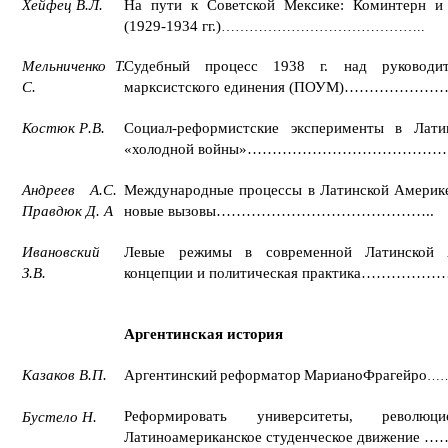
Хейфец В.Л.
На пути к Советской Мексике: Коминтерн 
(1929-1934 гг.)
……………………………………..
Мельниченко Т.
Судебный процесс 1938 г. над руководи
С.
марксистского единения (ПОУМ)………………
Костюк Р
.
В
.
Социал-реформистские эксперименты в Лат
«холодной войны»…………………………………
Андреев
А.С.
Международные процессы в Латинской Америке
Правдюк Д. А
новые вызовы……………………………………..
Ивановский
Левые режимы в современной Латинской А
З.В.
концепции и политическая практика……………….
Аргентинская история
Казаков В
.
П
.
Аргентинский
реформатор
Мариано
Фрагейро
…
Реформировать университеты, революци
Бустело Н.
Латиноамериканское студенческое движение