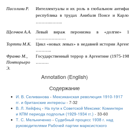
Пасолини
Р.
Интеллектуалы и их роль в глобальном антифа
республика в трудах Анибаля Понсе и Карло 
………..
……..
Щелчков
А.А.
Левый вираж перонизма в «долгие» 
…………………
Тортти
М.К.
Цикл «новых левых» в недавней истории А
………..
Франко М
.,
Государственный террор в Аргентине (1975-198
Понторьеро
………
Э
.
Annotation (English)
Содержание
И. В. Селиванова
-
Мексиканская революция 1910-1917
гг. и британские интересы
-
7-32
В. Л. Хейфец
-
На пути к Советской Мексике: Коминтерн
и КПМ периода подполья (1929-1934 гг.)
-
33-60
Т. С. Мельниченко
-
Судебный процесс 1938 г. над
руководителями Рабочей партии марксистского