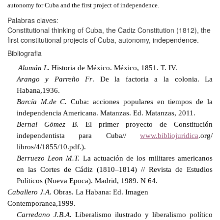
autonomy for Cuba and the first project of independence.
Palabras claves:
Constitutional thinking of Cuba, the Cadiz Constitution (1812), the
first constitutional projects of Cuba, autonomy, independence.
Bibliografia
Alamán L.
Historia de México. México, 1851. T. IV.
Arango y Parreño Fr
. De la factoria a l
а
colonia. La
Habana,1936.
Barcía M.de C.
Cuba: acciones populares en tiempos de la
independencia Americana. Matanzas. Ed. Matanzas, 2011.
Bernal Gómez B.
El primer proyecto de
С
onstitución
independentista para Cuba//
www.bibliojuridica
.org/
libros/4/1855/10.pdf.).
Berruezo Leon M.T.
La actuación de los militares americanos
en las Cortes de Cádiz (1810–1814) // Revista de Estudios
Políticos (Nueva Epoca). Madrid, 1989. N 64.
Caballero J.A
.
Obras. La Habana: Ed. Imagen
Contemporanea,1999.
С
arredano J.B.A.
Liberalismo ilustrado y liberalismo político