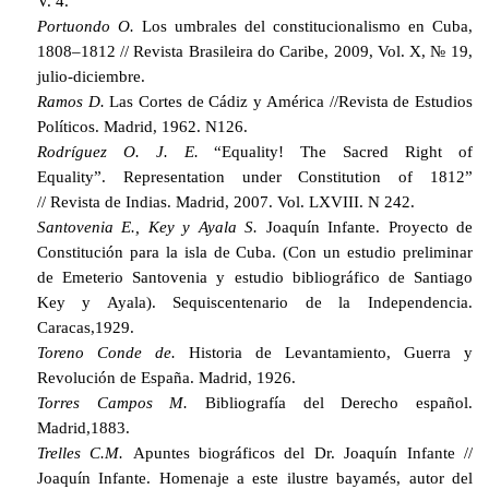
V. 4.
Portuondo O.
Los umbrales del constitucionalismo en Cuba,
1808–1812 // Revista Brasileira do Caribe, 2009
,
Vol. X, № 19,
julio-diciembre.
Ramos D.
Las Cortes de Cádiz y América //Revista de Estudios
Políticos.
Madrid, 1962. N126.
Rodríguez O. J. E.
“Equality! The Sacred Right of
Equality”.
Representation under Constitution of 1812”
//
Revista de Indias. Madrid, 2007. Vol. LXVIII. N 242.
Santovenia E., Key y Ayala S.
Joaquín Infante. Proyecto de
Constitución para la isla de Cuba. (Con un estudio preliminar
de Emeterio Santovenia y estudio bibliográfico de Santiago
Key y Ayala). Sequiscentenario de la Independencia.
Caracas,1929.
Toreno Conde de.
Historia de Levantamiento, Guerra y
Revolución de España. Madrid, 1926.
Torres Campos M.
Bibliografía del Derecho español.
Madrid,1883.
Trelles C.M.
Apuntes biográficos del Dr. Joaquín Infante //
Joaquín Infante. Homenaje a este ilustre bayamés, autor del