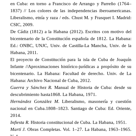
en Cuba: en torno a Francisco de Arrango y Parreño (1764–
1837) // Los colores de las independencias iberoamericanas.
Liberalismo, etnía y raza / eds. Chust M. y Frasquet I. Madrid:
CSIC, 2009.
De Cádiz (1812) a la Habana (2012). Escritos con motiv
о
del
bicentenario de la Constitución española de 1812. La Habana:
Ed.: ONBC, UNJC, Univ. de Castilla-La Mancha, Univ. de la
Habana, 2011.
El proyecto de Constitución para la isla de Cuba de Joaquín
Infante //Aproximaciones histórico-jurídicas a propósito de su
bicentenario. La Habana: Facultad de derecho. Univ. de La
Habana: Archivo Nacional de Cuba, 2012.
Guerra y Sánchez R.
Manual de Historia de Cuba: desde su
descubrimiento hasta1868. La Habana,
1971.
Hernández González M.
Liberalismo, masonería y cuestión
nacional en Cuba.1808–1823. Santiago de Cuba: Ed. Oriente,
2014.
Infiesta R.
Historia constitucional de Cuba. La Habana,
1951.
Martí J.
Obras Completas. Vol. 1–27. La Habana, 1963–1965.