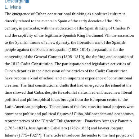
Descargar
L. Ivkina
The emergence of Cuban constitutional thinking as a political culture is
directly related to the events in Spain of the early decades of the 19th
century, in particular, with the abdication of the Spanish King of Charles IV
and the captivity of the legitimate Spanish King Ferdinand VII, the ascension
to the Spanish throne of a new dynasty, the liberation war of the Spanish
people against the French occupation (1808-1814), preparations for the
convening of the General Courtes (1808–1810), the drafting and adoption of
the 1812 Cadiz Constitution. The participation and legislative activities of
Cuban deputies in the discussion of the articles of the Cadiz Constitution
have become a kind of school and an important experience of constitutional
creation. The first constitutional drafts that had emerged on the island at the
time showed that Cuba, despite its colonial status, had embraced new liberal
political and philosophical ideas brought from the European centre to the
Latin American periphery. The authors of the first constitutional projects were
prominent public and political figures of Cuba, philosophers and economists,
representatives of the "Creole" Enlightenment - Francisco Arango y Parrenio
(1765–1837), Jose Agustin Caballero (1762–1835) and lawyer Joaquin
Infante (1775–1827?). The article introduces the reader to the first projects of