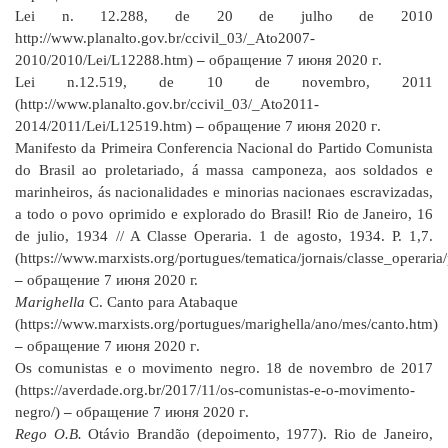
Lei n. 12.288, de 20 de julho de 2010
http://www.planalto.gov.br/ccivil_03/_Ato2007-
2010/2010/Lei/L12288.htm)
–
обращение
7
июня
2020
г
.
Lei n.12.519, de 10 de novembro, 2011
(http://www.planalto.gov.br/ccivil_03/_Ato2011-
2014/2011/Lei/L12519.htm)
–
обращение
7
июня
2020
г
.
Manifesto da Primeira Conferencia Nacional do Partido Comunista
do Brasil ao proletariado, á massa camponeza, aos soldados e
marinheiros, ás nacionalidades e minorias nacionaes escravizadas,
a todo o povo oprimido e explorado do Brasil! Rio de Janeiro, 16
de julio, 1934 // A Classe Operaria. 1 de agosto, 1934.
P. 1,7.
(https://www.marxists.org/portugues/tematica/jornais/classe_operari
–
обращение 7 июня 2020 г.
Marighella
C. Canto para Atabaque
(https://www.marxists.org/portugues/marighella/ano/mes/canto.htm)
–
обращение
7
июня
2020
г
.
Os comunistas e o movimento negro. 18 de novembro de 2017
(https://averdade.org.br/2017/11/os-comunistas-e-o-movimento-
negro/)
–
обращение
7
июня
2020
г
.
Rego O.B.
Otávio Brandão (depoimento, 1977). Rio de Janeiro,