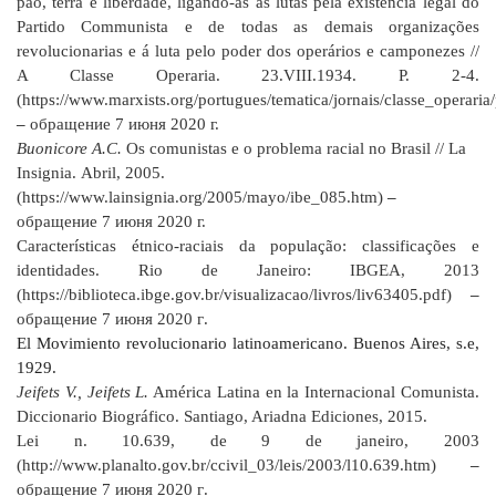
pão, terra e liberdade, ligando-as ás lutas pela existência legal do
Partido Communista e de todas as demais organizações
revolucionarias e á luta pelo poder dos operários e camponezes //
A Classe Operaria.
23.
VIII
.1934. P. 2-4.
(https://www.marxists.org/portugues/tematica/jornais/classe_operari
–
обращение 7 июня 2020 г.
Buonicore A.C.
Os comunistas e o problema racial no Brasil // La
Insignia.
Abril, 2005.
(https://www.lainsignia.org/2005/mayo/ibe_085.htm)
–
обращение 7 июня 2020 г.
Características étnico-raciais da população: classificações e
identidades. Rio de Janeiro: IBGEA, 2013
(https://biblioteca.ibge.gov.br/visualizacao/livros/liv63405.pdf)
–
обращение
7
июня
2020
г
.
El Movimiento revolucionario latinoamericano. Buenos Aires, s.e,
1929.
Jeifets V., Jeifets L.
América Latina en la Internacional Comunista.
Diccionario Biográfico. Santiago, Ariadna Ediciones, 2015.
Lei n. 10.639, de 9 de janeiro, 2003
(http://www.planalto.gov.br/ccivil_03/leis/2003/l10.639.htm)
–
обращение
7
июня
2020
г
.