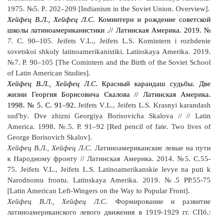
1975. №5.
P
. 202–209 [
Indianism
in
the
Soviet
Union
.
Overview
].
Хейфец В.Л., Хейфец Л.С.
Коминтерн и рождение советской
школы латиноамериканистики .// Латинская Америка. 2019. №
7
. С. 90
–
105.
Jeifets
V
.
L
.,
Jeifets
L
.
S
.
Komintern
i
rozhdenie
sovetskoi
shkoly
latinoamerikanistiki
.
Latinskaya Amerika. 2019.
№7. P. 90–105 [The Comintern and the Birth of the Soviet School
of Latin American Studies].
Хейфец В.Л., Хейфец Л.С.
Красный карандаш судьбы. Две
жизни Георгия Борисовича Скалова // Латинская Америка.
1998. № 5. С. 91
–
92.
Jeifets
V
.
L
.,
Jeifets
L
.
S
.
Krasnyi
karandash
sud
'
by
.
Dve zhizni Georgiya Borisovicha Skalova // // Latin
America. 1998. №.5. P. 91–92 [Red pencil of fate. Two lives of
George Borisovich Skalov].
Хейфец
В
.
Л
.,
Хейфец
Л
.
С
.
Латиноамериканские
левые
на
пути
к
Народному
фронту
//
Латинская
Америка
. 2014. №5.
С
.55-
75. Jeifets V.L., Jeifets L.S. Latinoamerikanskie levye na puti k
Narodnomu frontu. Latinskaya Amerika. 2019. №.5 PP.55-75
[Latin American Left-Wingers on the Way to Popular Front].
Хейфец В.Л., Хейфец Л.С.
Формирование и развитие
латиноамериканского левого движения в 1919-1929 гг. СПб.: