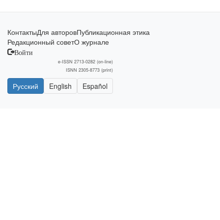
Контакты
Для авторов
Публикационная этика
Редакционный совет
О журнале
Войти
e-ISSN 2713-0282 (on-line)
ISNN 2305-8773 (print)
Русский
English
Español