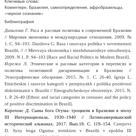
Ключевые слова:
Коминтерн, Бразилия, самоопределение, афробразильцы,
«черное сознание»
Библиография
Данилова Г.
Раса и расовая политика в современной Бразилии
// Мировая экономика и международные отношения. 2009. №
1. С. 94
–
103.
Danilova
G
.
Rasa
i
rasovaya
politika
v
sovremennoi
Brazilii
. // //
Mirovaya
ekonomika
i
mezhdunarodnye
otnosheniya
.
2009.
N
1.
P
. 94
–
103 [
Race
and
Racial
Politics
in
Modern
Brazil
].
Игрежа Л.
Этнические и расовые категории в переписях и
политика позитивной дискриминации в Бразилии //
Этнографическое обозрение. 2015. № 1. С. 26-40.
Igreja
L
.
Etnicheskie
i
rasovye
kategorii
v
perepisyakh
i
politika
pozitivnoi
diskriminatsii
v
Brazilii
//
Etnograficheskoye
obozreniye
.
2015. N.
1. P. 26-40 [Ethnic and racial categories in censuses and the policy
of positive discrimination in Brazil].
Кареповс Д.
Сыны бога Огума: троцкизм в Бразилии в эпоху
III Интернационала, 1930–1940 // Латиноамериканский
исторический альманах. 2017. Вып.18. С. 119–154.
Carepovs
D
.
Syny
boga
Oguma
:
trotskizm
v
Brazilii
v
epokhu
III