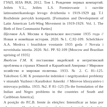
ГУАП, ИЛА РАН, 2012. Том 1. Рождение первых компартий.
Jeifets
V
.
L
.,
Jeifets
L
.
S
.
Formirovanie
i
razvitie
latinoamerikanskogo
levogo
dvizheniia
v
1919-1929
gg
.
T.1
Rozhdenie pervykh kompartii. [Formation and Development of
Latin American Left-Wing Movement in 1919-1929. Vol
. 1.
The
Birth
of
first
Communist
Parties
]
Щелчков А.А.
Москва и бразильское восстание 1935 года //
Новая и новейшая история. 2020. №1. С.92-109.
Schelchkov
A
.
A
.
Moskva
i
brazilskoe
vosstanie
1935
goda
//
Novaia
i
noveishaiia
istoriia
. 2020. №1.
PP
. 92-109 [
Moscow
and
Brazilian
uprising
of
1935]
Якобсон Г.М.
К постановке индейской и негритянской
проблемы в странах Южной и Караибской Америки // Мировое
хозяйство и мировая политика. 1933. № 2. С. 81
–
125.
Yakobson
G
.
M
.
K
postanovke
indeiskoi
i
negrityanskoi
problemy
v
stranakh
Yuzhnoi
i
Karaibskoi
Ameriki
//
Mirovoe
khozyaistvo
i
mirovaya
politika
.
1933. №2. P. 81–125 [To the formulation of the
Indian and Negro problems in the countries of South and
Caribbean America].
A posição do P.
С
.B. frente ás eleições: Intensificar as lutas por