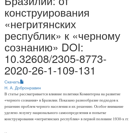
Бразилии: от
конструирования
«негритянских
республик» к «черному
сознанию» DOI:
10.32608/2305-8773-
2020-26-1-109-131
Скачать
Н. А. Добронравин
В статье рассматривается влияние политики Коминтерна на развитие
«черного сознания» в Бразилии. Показано разнообразие подходов к
решению проблем черного населения и их решению. Особое внимание
уделено лозунгу национального самоопределения и попытке
конструирования «негритянских республик» в первой половине 1930-х гг.