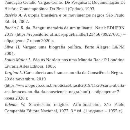
Fundação Getulio Vargas-Centro De Pesquisa E Documentação De
História Contemporânea Do Brasil (Cpdoc), 1993.
Risério A.
A utopia brasileira e os movimentos negros São Paulo:
Ed. 34, 2007.
Rocha L.R.
da. Bangu: memória de um militante.
Natal: EDUFRN.
2019 (https://repositorio.ufrn.br/jspui/handle/123456789/27601)
–
обращение 7 июня 2020 г.
Silva H.
Vargas: uma biografia política. Porto Alegre: L&PM,
2004.
Souto Maior L.
São os Nordestinos uma Minoria Racial? Londrina:
Livraria Arles Editora, 1985.
Targino L.
Carta aberta aos brancos no dia da Consciência Negra.
20
de
novembro, 2019
(https://www.opovo.com.br/noticias/brasil/2019/11/20/carta-aberta-
aos-brancos-no-dia-da-consciencia-negra.html) – обращение 7
июня 2020 г.
Valente W.
Sincretismo religioso Afro-brasileiro, São Paulo,
a
Companhia Editora Nacional, 1977.
3.
ed.
(1 издание – 1955 г.).