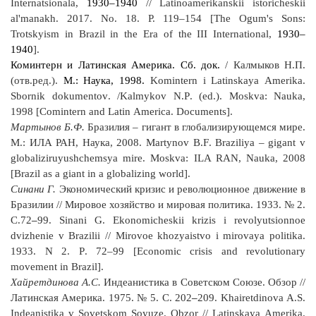
Internatsionala
,
1930–1940
//
Latinoamerikanskii
istoricheskii
al
'
manakh
.
2017. No. 18. P. 119–154 [The Ogum's Sons:
Trotskyism in Brazil in the Era of the III International,
1930–
1940
].
Коминтерн и Латинская Америка. Сб. док.
/ Калмыков Н.П.
(отв.ред.).
М.: Наука, 1998.
Komintern
i
Latinskaya
Amerika
.
Sbornik
dokumentov
. /
Kalmykov
N
.
P
. (
ed
.).
Moskva
:
Nauka
,
1998 [
Comintern
and
Latin
America
.
Documents
].
Мартынов Б.Ф.
Бразилия – гигант в глобализирующемся мире.
М.: ИЛА РАН, Наука, 2008.
Martynov
B
.
F
.
Braziliya
–
gigant
v
globaliziruyushchemsya
mire
.
Moskva: ILA RAN, Nauka, 2008
[Brazil as a giant in a globalizing world].
Синани Г.
Экономический кризис и революционное движение в
Бразилии // Мировое хозяйство и мировая политика. 1933. № 2.
С.72
–
99.
Sinani
G
.
Ekonomicheskii
krizis
i
revolyutsionnoe
dvizhenie
v
Brazilii
//
Mirovoe
khozyaistvo
i
mirovaya
politika
.
1933.
N
2.
P
. 72–99 [
Economic
crisis
and
revolutionary
movement
in
Brazil
].
Хайретдинова А.С.
Индеанистика в Советском Союзе. Обзор //
Латинская Америка. 1975. № 5. С. 202
–
209.
Khairetdinova
A
.
S
.
Indeanistika
v
Sovetskom
Soyuze
.
Obzor
//
Latinskaya
Amerika
.