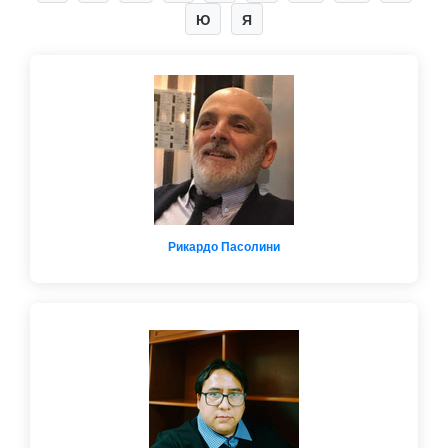
Ю
Я
Рикардо Пасолини