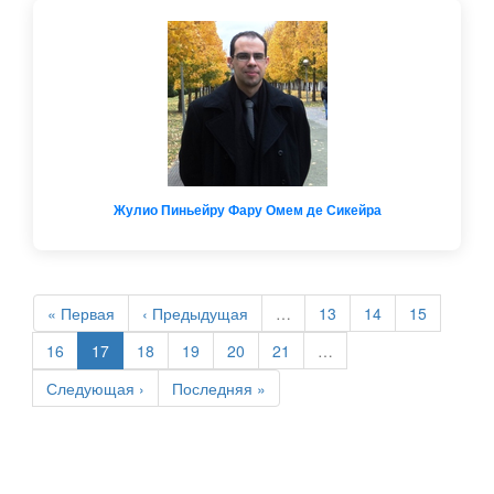
Жулио Пиньейру Фару Омем де Сикейра
« Первая
‹ Предыдущая
…
13
14
15
16
17
18
19
20
21
…
Следующая ›
Последняя »