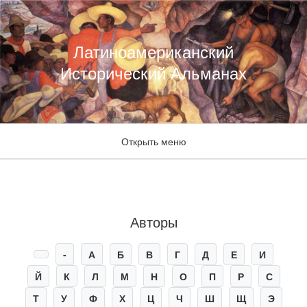
Латиноамериканский
Исторический Альманах
Открыть меню
Авторы
-
А
Б
В
Г
Д
Е
И
Й
К
Л
М
Н
О
П
Р
С
Т
У
Ф
Х
Ц
Ч
Ш
Щ
Э