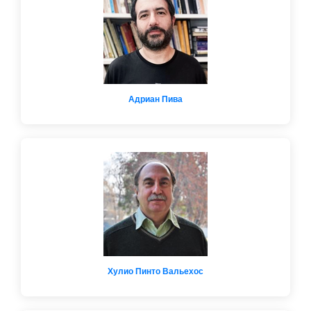
Адриан Пива
Хулио Пинто Вальехос