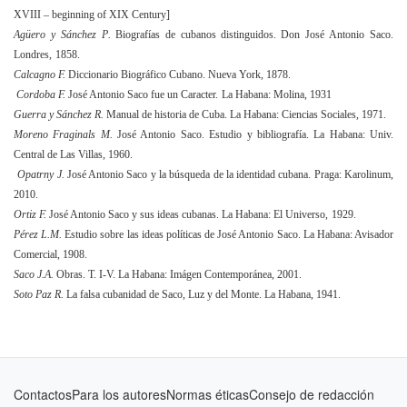
XVIII – beginning of XIX Century]
Ag
ü
ero
y
S
á
nchez
P
.
Biograf
í
as
de
cubanos
distinguidos
.
Don
Jos
é
Antonio
Saco
.
Londres
,
1858.
Calcagno F.
Diccionario Biográfico
С
ubano. Nueva York, 1878.
Cordoba F.
José Antonio Saco fue un Caracter.
La Habana: Molina, 1931
Guerra y S
á
nchez R.
Manual de historia de Cuba. La Habana: Ciencias Sociales, 197
1.
Moreno Fraginals M.
José Antonio Saco. Estudio y bibliografía. La Habana: Univ.
Central de Las Villas, 1960.
Opatrny J.
José Antonio Saco y la búsqueda de la identidad cubana. Praga: Karolinum,
2010.
Ortiz F.
José Antonio Saco y sus ideas cubanas. La Habana: El Universo,
1929.
Pérez L.M.
Estudio sobre las ideas políticas de José Antonio Saco. La Habana: Avisador
Comercial, 1908.
Saco J.A.
Obras. T. I-V. La Habana: Imágen Contemporánea, 2001.
Soto Paz R.
La falsa cubanidad de Saco, Luz y del Monte. La Habana, 1941.
Contactos
Para los autores
Normas éticas
Consejo de redacción