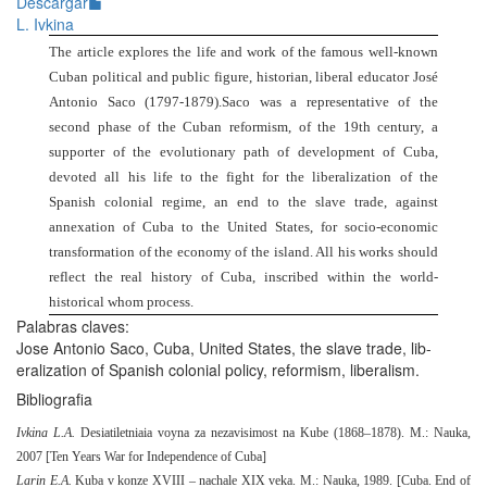
Descargar
L. Ivkina
The article explores the life and work of the famous well-known
Cuban political and public figure, historian, liberal educator José
Antonio Saco (1797-1879).Saco was a representative of the
second phase of the Cuban reformism, of the 19th century, a
supporter of the evolutionary path of development of Cuba,
devoted all his life to the fight for the liberalization of the
Spanish colonial regime, an end to the slave trade, against
annexation of Cuba to the United States, for socio-economic
transformation of the economy of the island. All his works should
reflect the real history of Cuba, inscribed within the world-
historical whom process.
Palabras claves:
Jose Antonio Saco, Cuba, United States, the slave trade, lib-
eralization of Spanish colonial policy, reformism, liberalism.
Bibliografia
Ivkina L.A.
Desiatiletniaia voyna za nezavisimost na Kube (1868–1878).
M.: Nauka,
2007 [
Ten Years War for Independence of Cuba
]
Larin E.A.
Kuba v konze XVIII – nachale XIX veka.
M.: Nauka, 1989. [Cuba. End of