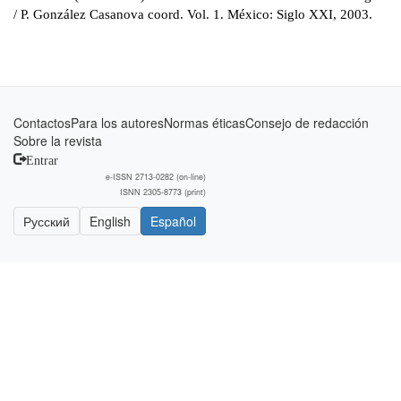
/ P. González Casanova coord. Vol. 1. México: Siglo XXI, 2003.
Contactos
Para los autores
Normas éticas
Consejo de redacción
Sobre la revista
Entrar
e-ISSN 2713-0282 (on-line)
ISNN 2305-8773 (print)
Русский
English
Español