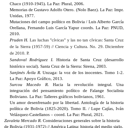
Chaco (1910-1945). La Paz: Plural, 2006.
Memorias de Gustavo Adolfo Otero. (Nolo Baez). La Paz: Impr.
Unidas, 1977.
Mutaciones del campo político en Bolivia / Luis Alberto García
Orellana, Fernando Luis García Yapur coords. La Paz: PNUD,
2010.
Pruden H.
Las luchas "cívicas" y las no tan cívicas: Santa Cruz
de la Sierra (1957-59) // Ciencia y Cultura. No. 29. Diciembre
de 2010. P.
Sandoval Rodríguez I.
Historia de Santa Cruz (desarrollo
histórico social). Santa Cruz de la Sierra: Sirena, 2003.
Sanjinés Ávila R.
Unzaga: la voz de los inocentes. Tomo 1-2.
La Paz: Apoyo Gráfico, 2013.
Surcou Macedo R.
Hacia la revolución integral. Una
integración del pensamiento político de Falange Socialista
Boliviano. La Paz: Talleres gráficos bolivianos, 1961.
Un amor desenfrenado por la libertad. Antología de la historia
política de Bolivia (1825-2020). Tomo II. / Lupe Cajías, Iván
Velázquez-Castellanos – coord. La Paz: Plural, 2021.
Zavaleta Mercado R.
Consideraciones generales sobre la historia
de Bolivia (1931-1972) // América Latina: historia del medio siglo.