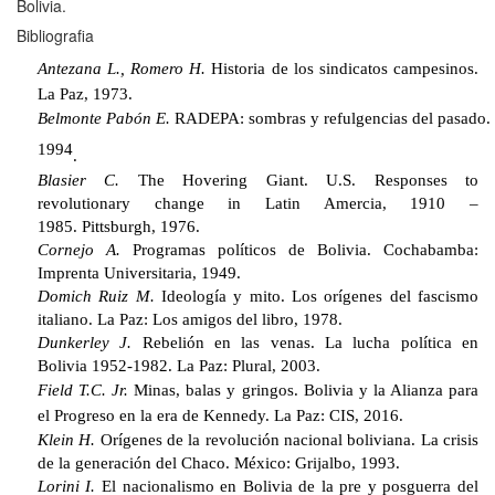
Bolivia.
Bibliografia
Antezana L., Romero H.
Historia de los sindicatos campesinos.
La Paz, 1973.
Belmonte
Pab
ó
n
E
.
RADEPA
:
sombras
y
refulgencias
del
pasado
.
1994
.
Blasier C.
The Hovering Giant. U.S. Responses to
revolutionary change in Latin Amercia, 1910 –
1985.
Pittsburgh, 1976.
Cornejo A.
Programas políticos de Bolivia. Cochabamba:
Imprenta Universitaria, 1949.
Domich Ruiz M.
Ideología y mito. Los orígenes del fascismo
italiano. La Paz: Los amigos del libro, 1978.
Dunkerley J.
Rebelión en las venas. La lucha política en
Bolivia 1952-1982. La Paz: Plural, 2003.
Field T.C. Jr.
Minas, balas y gringos. Bolivia y la Alianza para
el Progreso en la era de Kennedy. La Paz: CIS, 2016.
Klein H.
Orígenes de la revolución nacional boliviana. La crisis
de la generación del Chaco. México: Grijalbo, 1993.
Lorini I.
El nacionalismo en Bolivia de la pre y posguerra del