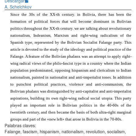
Descargar
A. Schelchkov
Since the 30s of the XX-th century. in Bolivia, there has been the
formation of political forces that will become dominant in Bolivian
politics throughout the XX-th century. we are talking about revolutionary
nationalism, Indeanism, Marxism and right-wing radicalism of the
Spanish type, represented by the Bolivian Socialist Falange party. This
article is devoted to the study of the ideology and political practice of the
Falange. A feature of the Bolivian phalanx was an attempt to apply right-
wing radical views of the philo-fascist type in a country where the Indian
population predominated, opposing hispanism and clericalism to Indian
nationalism, painted in nationalist and anti-imperialist tones. In addition
to putschist political practices, violence and anti-communism, the
Bolivian phalanx was distinguished by anti-capitalist and anti-imperialist
aspirations, building its own right-wing radical social utopia. This party
played an important role in Bolivian politics in the 40-60s of the
twentieth century, and then became the basis of both ultra-right marginal
groups and part of the
«
new left
»
that arose in Bolivia in the 70-80s.
Palabras claves:
Falange, fascism, hispanism, nationalism, revolution, socialism,