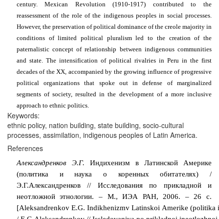
century. Mexican Revolution (1910-1917) contributed to the
reassessment of the role of the indigenous peoples in social processes.
However, the preservation of political dominance of the creole majority in
conditions of limited political pluralism led to the creation of the
paternalistic concept of relationship between indigenous communities
and state. The intensification of political rivalries in Peru in the first
decades of the XX, accompanied by the growing influence of progressive
political organizations that spoke out in defense of marginalized
segments of society, resulted in the development of a more inclusive
approach to ethnic politics.
Keywords:
ethnic policy, nation building, state building, socio-cultural
processes, assimilation, indigenous peoples of Latin America.
References
Александренков Э.Г.
Индихенизм в Латинской Америке
(политика и наука о коренных обитателях) /
Э.Г.Александренков // Исследования по прикладной и
неотложной этнологии. – М., ИЭА РАН, 2006. – 26 с.
[
Aleksandrenkov
E
.
G
.
Indikhenizm
v
Latinskoi
Amerike
(
politika
/
E
.
G
.
Aleksandrenkov
//
Issledovaniya
po
prikladnoi
i
neotlozhnoi