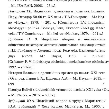
–
M
.,
IEA
RAN
, 2006. – 26
s
.]
Гончарова Т.В.
Индеанизм: идеология и политика. Боливия,
Перу, Эквадор 50-60 гг. ХХ века / Т.В.Гончарова – М.: Изд-
во «Наука», 1979. – 201 с. [Goncharova T.V. Indeanizm:
ideologiya i politika. Boliviya, Peru, Ekvador 50-60 gg. KhKh
veka / T.V.Goncharova – M.: Izd-vo «Nauka», 1979. – 201 s.]
Грибанов П. В.
Индейская община и мексиканское
общество; некоторые аспекты социального взаимодействия
/ П.В.Грибанов // Америка после Колумба: Взаимодействие
двух миров. М.: Наука, 1992. – с.57-70.
[
Gribanov
P
.
V
.
Indeiskaya
obshchina
i
meksikanskoe
obshchest
1992. –
s
.57-70]
История Боливии с древнейших времен до начала XXI века
/ Отв. ред. Ларин Е.А., Щелчков А.А. – М.: Наука. – 2015. –
699 с.
[
Istoriya
Bolivii
s
drevneishikh
vremen
do
nachala
XXI
veka
/
Ot
–
M
.:
Nauka
. – 2015. – 699
s
.]
Зубрицкий Ю.А.
Индейский вопрос в трудах Мариатеги /
Ю.А. Зубрицкий // Хосе Карлос Мариатеги, М., 1966, с.