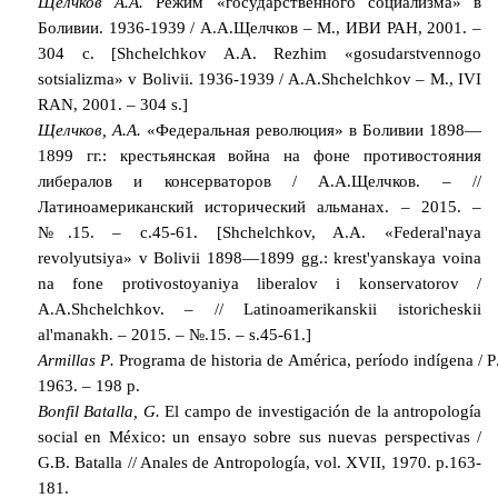
Щелчков А.А.
Режим «государственного социализма» в
Боливии. 1936-1939 / А.А.Щелчков – М., ИВИ РАН, 2001. –
304 с. [Shchelchkov A.A. Rezhim «gosudarstvennogo
sotsializma» v Bolivii. 1936-1939 / A.A.Shchelchkov – M., IVI
RAN, 2001. – 304 s.]
Щелчков, А.А.
«Федеральная революция» в Боливии 1898—
1899 гг.: крестьянская война на фоне противостояния
либералов и консерваторов / А.А.Щелчков. – //
Латиноамериканский исторический альманах. – 2015. –
№.15. – с.45-61. [Shchelchkov, A.A. «Federal'naya
revolyutsiya» v Bolivii 1898—1899 gg.: krest'yanskaya voina
na fone protivostoyaniya liberalov i konservatorov /
A.A.Shchelchkov. – // Latinoamerikanskii istoricheskii
al'manakh. – 2015. – №.15. – s.45-61.]
Armillas
P
.
Programa
de
historia
de
Am
é
rica
,
per
í
odo
ind
í
gena
/
P
1963. – 198
p
.
Bonfil Batalla, G.
El campo de investigación de la antropología
social en México: un ensayo sobre sus nuevas perspectivas /
G.B. Batalla // Anales de Antropología, vol. XVII, 1970. p.163-
181.