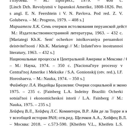
Голубева. – М.: Прогресс, 1979. – 408 с.
[
Linch
Dzh
.
Revolyutsii v Ispanskoi Amerike, 1808-1826. Per.
s angl. E. N. Feershtein i V. N. Pavlova. Pod red. Z. V.
Golubeva. – M.: Progress, 1979. – 408 s.]
Мариатеги
Х
.
К
.
Семь
очерков
истолкования
перуанской
дейст
М
.:
Издательство
иностранной
литературы
, 1963. – 432
с
.
[Mariategi Kh.K. Sem' ocherkov istolkovaniya peruanskoi
deistvitel'nosti / Kh.K. Mariategi // M.: Izdatel'stvo inostrannoi
literatury, 1963. – 432 s.]
Национальные
процессы
в
Центральной
Америке
и
Мексике
/
–
М
.:
Наука
, 1974. – 350
с
. [Nacional'nye processy v
Central'noj Amerike i Meksike / S.A. Gonionskij (otv. red.), I.F.
Horoshaeva. – M.: Nauka, 1974. – 350 s.]
Файнберг
Л
.
А
.
Индейцы
Бразилии
:
Очерки
социальной
и
экон
1975. – 235
с
. [Fainberg L.A. Indeitsy Brazilii: Ocherki
sotsial'noi i ekonomicheskoi istorii / L.A. Fainberg // M.:
Nauka, 1975. – 235 s.]
Хейфец
В
.
Л
.,
Хейфец
Л
.
С
.
Коминтерн
,
В
.
Р
.
Айя
де
ла
Торре
и
т
всеобщей
истории
РАН
;
отв
.
ред
.
Щелчков
А
.
А
.,
Хейфец
В
.
Л
.
–
Москва
: 2018. –
с
.573-590. [Kheifets V.L., Kheifets L.S.