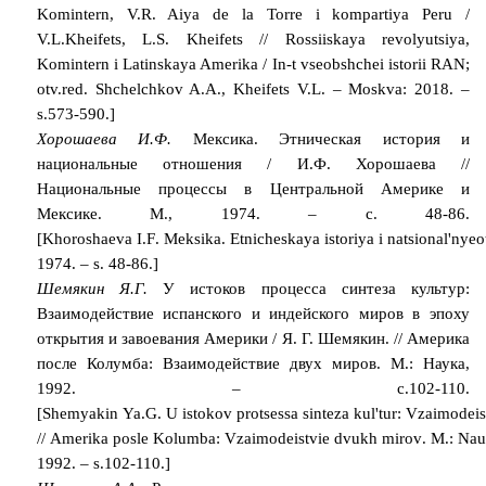
Komintern, V.R. Aiya de la Torre i kompartiya Peru /
V.L.Kheifets, L.S. Kheifets // Rossiiskaya revolyutsiya,
Komintern i Latinskaya Amerika / In-t vseobshchei istorii RAN;
otv.red. Shchelchkov A.A., Kheifets V.L. – Moskva: 2018. –
s.573-590.]
Хорошаева И.Ф.
Мексика. Этническая история и
национальные отношения / И.Ф. Хорошаева //
Национальные процессы в Центральной Америке и
Мексике. М., 1974. – с. 48-86.
[
Khoroshaeva
I
.
F
.
Meksika
.
Etnicheskaya
istoriya
i
natsional
'
nye
o
1974. –
s
. 48-86.]
Шемякин Я.Г.
У истоков процесса синтеза культур:
Взаимодействие испанского и индейского миров в эпоху
открытия и завоевания Америки / Я. Г. Шемякин. // Америка
после Колумба: Взаимодействие двух миров. М.: Наука,
1992. – с.102-110.
[
Shemyakin
Ya
.
G
.
U
istokov
protsessa
sinteza
kul
'
tur
:
Vzaimodeis
//
Amerika
posle
Kolumba
:
Vzaimodeistvie
dvukh
mirov
.
M
.:
Nau
1992. –
s
.102-110.]