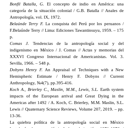
Bonfil Batalla, G.
El concepto de indio en América: una
categoría de la situación colonial / G.B. Batalla // Anales de
Antropología, vol. IX, 1972.
Belaúnde Terry F.
La conquista del Perú por los peruanos /
F.Belaúnde Terry // Lima: Ediciones Tawantinsuyu, 1959. – 175
p.
Comas J.
Tendencias de la antropología social y del
indigenismo en México / J. Comas // Actas y memorias del
XXXVI Congreso Internacional de Americanistas.
Vol. 3.
Sevilla, 1966. – 548 p.
Dobyns Henry F.
An Appraisal of Techniques with a New
Hemispheric Estimate / Henry F. Dobyns // Current
Anthropology, №4(7), pp.395-416.
Koch A., Brierley C., Maslin, M.M., Lewis, S.L.
Earth system
impacts of the European arrival and Great Dying in the
Americas after 1492 / A. Koch, C. Brierley, M.M. Maslin, S.L.
Lewis // Quaternary Science Reviews, Volume 207, 2019. – pp.
13-36.
La quiebra política de la antropología social en México