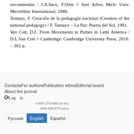
encomiendas / J.A.Saco, F.Ortiz // Ann Arbor, Mich: Univ.
Microfilms International, 1980.
Tamayo, F.
Creación de la pedagogía nacional (Creation of the
national pedagogy) / F. Tamayo – La Paz: Puerta del Sol, 1981.
Van Cott, D.L.
From Movements to Parties in Latin America /
D.L.Van Cott // Cambridge: Cambridge University Press, 2010.
– 302 p.
Contacts
For authors
Publication ethics
Editorial board
About the journal
Log in
e-ISSN 2713-0282 (on-line)
ISNN 2305-8773 (print)
Русский
English
Español