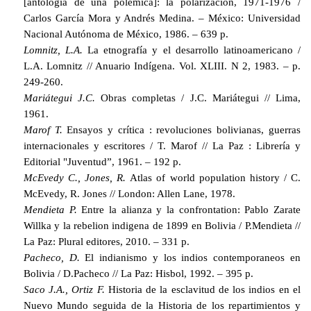
[antología de una polémica]: la polarización, 1971-1976 /
Carlos García Mora y Andrés Medina. – México: Universidad
Nacional Autónoma de México, 1986. – 639 p.
Lomnitz, L.A.
La etnografía y el desarrollo latinoamericano /
L.A. Lomnitz // Anuario Indígena.
Vol. XLIII. N 2, 1983. – p.
249-260.
Mariátegui J.C.
Obras completas / J.C. Mariátegui // Lima,
1961.
Marof T.
Ensayos y crítica : revoluciones bolivianas, guerras
internacionales y escritores / T. Marof // La Paz : Librería y
Editorial "Juventud”, 1961. – 192 p.
McEvedy C., Jones, R.
Atlas of world population history / C.
McEvedy, R. Jones // London: Allen Lane, 1978.
Mendieta P.
Entre la alianza у la confrontation: Pablo Zarate
Willka у la rebelion indigena de 1899 en Bolivia / P.Mendieta //
La Paz: Plural editores, 2010. – 331 p.
Pacheco, D.
El indianismo у los indios contemporaneos en
Bolivia / D.Pacheco // La Paz: Hisbol, 1992. – 395 p.
Saco J.A., Ortiz F.
Historia de la esclavitud de los indios en el
Nuevo Mundo seguida de la Historia de los repartimientos y