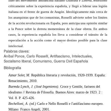
líder del movimiento antifascista italiano
Giustizia e Libertà
, reflexionó
críticamente sobre la experiencia española, y llegó a liderar una legión
italiana en el frente de guerra de Aragón. Ideológicamente más cerca de
los anarquistas que de los comunistas, Rosselli advierte sobre los límites
de la acción revolucionaria en España, pero anticipa una opinión similar
a la Ponce sobre la derrota momentánea de la clase obrera. En ambos
casos, la experiencia española los lleva a considerar el tránsito de la
especulación a la acción como el mayor destino posible para la clase
intelectual.
Palabras claves:
Aníbal Ponce, Carlo Rosselli, Antifascismo, Intelectuales,
Socialismo liberal, Comunismo, Guerra Civil Española
Bibliografia
Aznar Soler, M.
República literaria y revolución, 1920-1939. España:
Renacimiento, 2010.
Barreda Lynch, J. (José Ingenieros).
Croce y Gentile, fariseos del
idealismo // Revista de Filosofía.
Buenos Aires: marzo de 1923. 2 :
Vol. 8. P. 425-426.
Bechelloni, A. (ed.)
Carlo e Nello Rosselli e l'antifascismo europeo.
Milano: Franco Angeli, 2001.