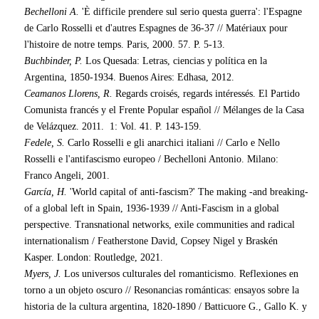
Bechelloni A.
'È difficile prendere sul serio questa guerra': l'Espagne
de Carlo Rosselli et d'autres Espagnes de 36-37 // Matériaux pour
l'histoire de notre temps.
Paris, 2000. 57. P. 5-13.
Buchbinder, P.
Los Quesada: Letras, ciencias y política en la
Argentina, 1850-1934.
Buenos Aires: Edhasa, 2012.
Ceamanos Llorens, R.
Regards croisés, regards intéressés.
El Partido
Comunista francés y el Frente Popular español // Mélanges de la Casa
de Velázquez. 2011. 1: Vol. 41. P. 143-159.
Fedele, S.
Carlo Rosselli e gli anarchici italiani // Carlo e Nello
Rosselli e l'antifascismo europeo / Bechelloni Antonio. Milano:
Franco Angeli, 2001.
García, H.
'World capital of anti-fascism?' The making -and breaking-
of a global left in Spain, 1936-1939 // Anti-Fascism in a global
perspective. Transnational networks, exile communities and radical
internationalism / Featherstone David, Copsey Nigel y Braskén
Kasper.
London: Routledge, 2021.
Myers, J.
Los universos culturales del romanticismo. Reflexiones en
torno a un objeto oscuro // Resonancias románticas: ensayos sobre la
historia de la cultura argentina, 1820-1890 / Batticuore G., Gallo K. y