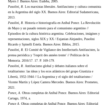
Myers J. Buenos Aires: Eudeba, 2005.
Pasolini, R.
Los marxistas liberales. Antifascismo y cultura comunista
en la Argentina del siglo XX. Buenos Aires: Editorial Sudamericana,
2013.
Pasolini, R.
Historia e historiografía en Aníbal Ponce. La Revolución
de Mayo y un pasado remoto para el comunismo argentino //
Episodios de la cultura histórica argentina. Celebraciones, imágines y
representaciones, siglos XIX y XX / Eujanian Alejandro, Pasolini
Ricardo y Spinelli Estela.
Buenos Aires: Biblos, 2015.
Pasolini, R.
El Comité de Vigilance des Intellectuels Antifascistes, la
prensa periódica y 'l'esprit des années trente' // Políticas de la
Memoria.
2016/17. 17. P. 169-179.
Pasolini, R.
Antifascismo global y debates italianos sobre el
totalitarismo: las ideas y los ecos atlánticos del grupo Giustizia e
Libertà, 1932-1944 // La Argentina y el siglo del totalitarismo /
Vicente Martín y López Cantera Mercedes.
Buenos Aires: Prometeo,
2021.
Ponce, A.
Obras completas de Aníbal Ponce. Buenos Aires: Editorial
Cartago, 1974, a.
Ponce A.
Obras completas de Aníbal Ponce.
Buenos Aires: Editorial